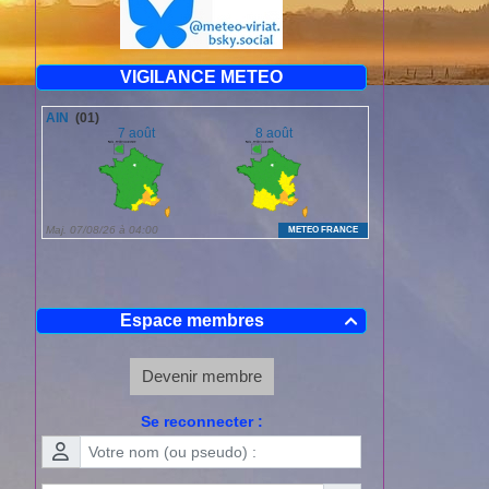
VIGILANCE METEO
Espace membres

Devenir membre
Se reconnecter :