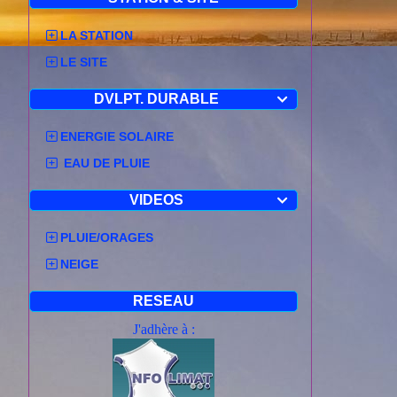
LA STATION
LE SITE
DVLPT. DURABLE

ENERGIE SOLAIRE
EAU DE PLUIE
VIDEOS

PLUIE/ORAGES
NEIGE
RESEAU
J'adhère à :