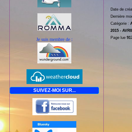
Date de créa
Dernière mod
Catégorie :
2015 -
AVRI
Page lue
917
Je suis mem
bre de :
SUIVEZ-MOI SUR...