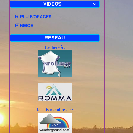
VIDEOS

PLUIE/ORAGES
NEIGE
RESEAU
J'adhère à :
Je suis mem
bre de :