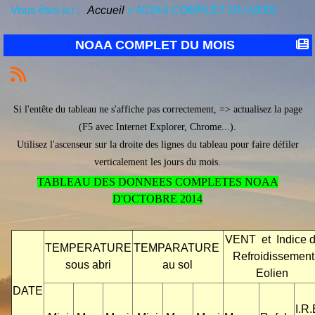
Vous êtes ici :
Accueil
»
NOAA COMPLET DU MOIS
NOAA COMPLET DU MOIS
Si l'entête du tableau ne s'affiche pas correctement, => actualisez la page
(F5 avec Internet Explorer, Chrome...).
Utilisez l'ascenseur sur la droite des lignes du tableau pour faire défiler
verticalement les jours du mois.
TABLEAU DES DONNEES COMPLETES NOAA
D'OCTOBRE 2014
VENT et Indice 
TEMPERATURE
TEMPARATURE
Refroidissement
sous abri
au sol
Eolien
DATE
I.R.