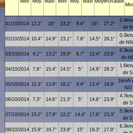
Mini
Moy.
Maxi
Mini
Moy.
Maxi
Moyen
Rafale
Min
2.4km
01/10/2014
12.2°
16°
23.2°
9.4°
16°
27.2°
dir N
0.3km
02/10/2014
10.4°
14.9°
23.1°
7.8°
14.5°
26.1°
dir N
0.3km
03/10/2014
9.2°
13.2°
19.9°
6.7°
12.4°
23.9°
dir N
1.6km
04/10/2014
7.9°
15.4°
24.5°
5°
14.9°
28.3°
dir S
1km/h 
05/10/2014
11.3°
13.8°
18.1°
9.4°
13.4°
18.9°
NO
4.7km
06/10/2014
7.3°
14.6°
21.3°
5°
14.6°
23.9°
dir S
5.3km
07/10/2014
15.2°
17.9°
22.2°
14.4°
17.6°
23.3°
dir S
6.3km
08/10/2014
15.9°
19.7°
23.9°
15°
19.3°
27.8°