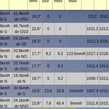
Minii
jour
mois
Maxi
.9km/h
41.8km/h
16.3°
0
0
1012
1014
dir S
dir SSO
.4km/h
46.7km/h
22.6°
0
0
1011.2
1012
dir S
dir SSO
.3km/h
24.1km/h
18.3°
0
0
1012.3
1016
dir N
dir SE
.5km/h
20.9km/h
17.7°
9.2
9.2
122.6mm/h
1017.1
1018
dir N
dir NO
.8km/h
25.7km/h
17.7°
0
9.2
1011.4
1014
dir S
dir SSO
.3km/h
19.3km/h
18.7°
0
9.2
1008.7
1013
dir N
dir N
.3km/h
30.6km/h
16.6°
23.6
32.8
20mm/h
1007.9
1010
dir S
dir S
.9km/h
24.1km/h
15.8°
7.6
40.4
6mm/h
1011.8
1015
dir N
dir NNO