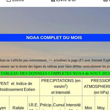
NOAA COMPLET DU MOIS
bleau ne s'affiche pas correctement, => actualisez la page (F5 avec Internet Exp
scenseur sur la droite des lignes du tableau pour faire défiler verticalement les j
TABLEAU DES DONNEES COMPLETES NOAA de AOUT 2013
PRECIPITATIONS (en
PRESSIO
VENT et Indice de
2
mm/m
)
ATMOSPHER
roidissement Eolien
et Intensité
(en hPa)
I.R.E.
Précip.
Cumul
Intensité
yen
Rafale
Mini
Moy.