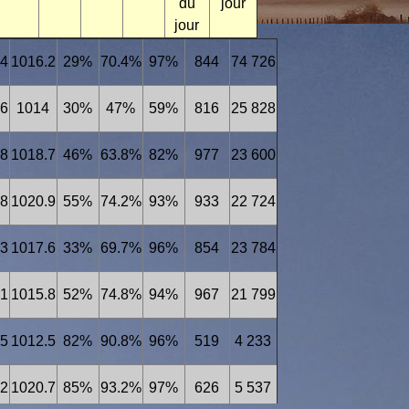
du
jour
jour
.4
1016.2
29%
70.4%
97%
844
74 726
.6
1014
30%
47%
59%
816
25 828
.8
1018.7
46%
63.8%
82%
977
23 600
.8
1020.9
55%
74.2%
93%
933
22 724
.3
1017.6
33%
69.7%
96%
854
23 784
.1
1015.8
52%
74.8%
94%
967
21 799
.5
1012.5
82%
90.8%
96%
519
4 233
.2
1020.7
85%
93.2%
97%
626
5 537