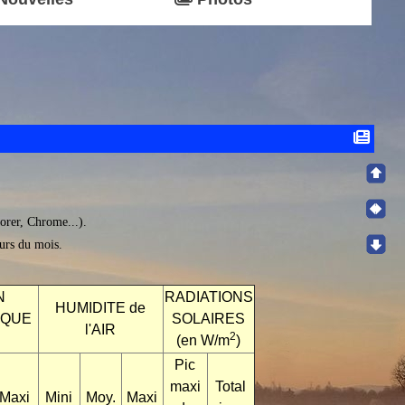
lorer, Chrome...).
ours du mois.
N
RADIATIONS
HUMIDITE de
IQUE
SOLAIRES
l'AIR
2
(en W/m
)
Pic
maxi
Total
Maxi
Mini
Moy.
Maxi