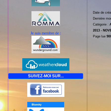
Date de créa
Dernière mod
Catégorie :
2013 -
NOVE
Je suis mem
bre de :
Page lue
900
SUIVEZ-MOI SUR...