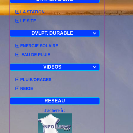
LA STATION
LE SITE
DVLPT. DURABLE

ENERGIE SOLAIRE
EAU DE PLUIE
VIDEOS

PLUIE/ORAGES
NEIGE
RESEAU
J'adhère à :