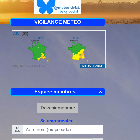
VIGILANCE METEO
Espace membres

Devenir membre
Se reconnecter :