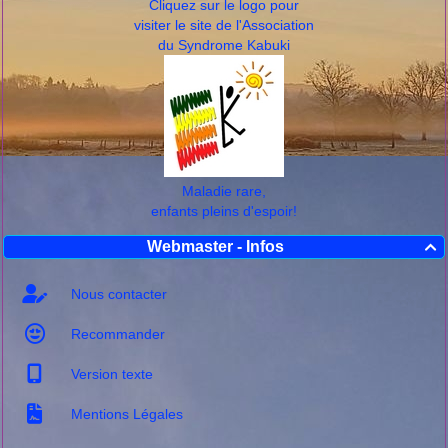
Cliquez sur le logo pour
visiter le site de l'Association
du Syndrome Kabuki
Maladie rare,
enfants pleins d'espoir!
Webmaster - Infos

Nous contacter
Recommander
Version texte
Mentions Légales