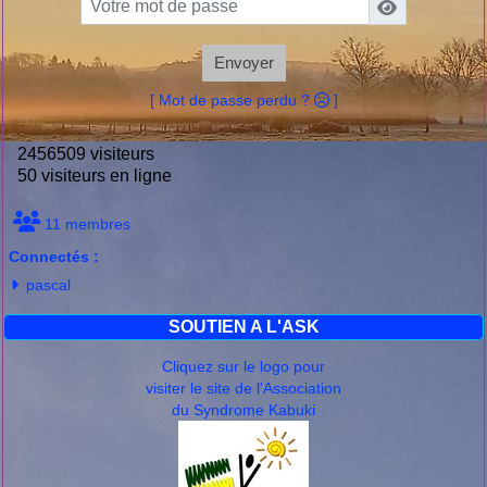
Envoyer
[ Mot de passe perdu ?
]
2456509 visiteurs
50 visiteurs en ligne
11 membres
Connectés :
pascal
SOUTIEN A L'ASK
Cliquez sur le logo pour
visiter le site de l'Association
du Syndrome Kabuki