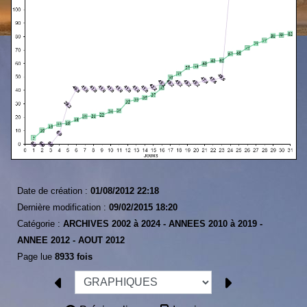
Date de création :
01/08/2012 22:18
Dernière modification :
09/02/2015 18:20
Catégorie :
ARCHIVES 2002 à 2024 -
ANNEES 2010 à 2019 -
ANNEE 2012 -
AOUT 2012
Page lue
8933 fois