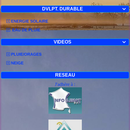
DVLPT. DURABLE

ENERGIE SOLAIRE
EAU DE PLUIE
VIDEOS

PLUIE/ORAGES
NEIGE
RESEAU
J'adhère à :