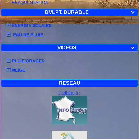
FREQUENTATION
DVLPT. DURABLE

ENERGIE SOLAIRE
EAU DE PLUIE
VIDEOS

PLUIE/ORAGES
NEIGE
RESEAU
J'adhère à :