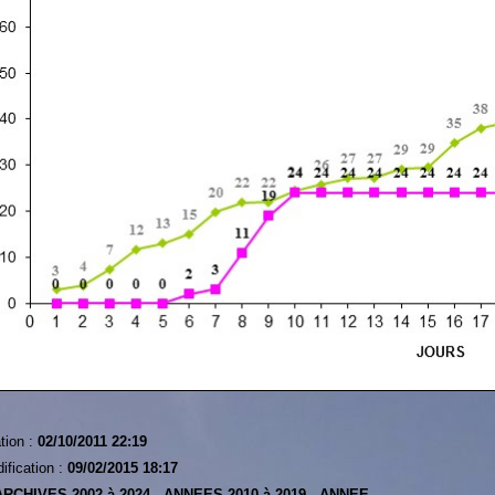
tion :
02/10/2011 22:19
ification :
09/02/2015 18:17
ARCHIVES 2002 à 2024 -
ANNEES 2010 à 2019 -
ANNEE