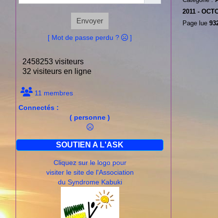
2011 -
OCTO
Envoyer
Page lue
932
[ Mot de passe perdu ?
]
2458253 visiteurs
32 visiteurs en ligne
11 membres
Connectés :
( personne )
SOUTIEN A L'ASK
Cliquez sur le logo pour
visiter le site de l'Association
du Syndrome Kabuki