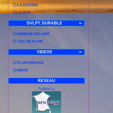
LA STATION
LE SITE
DVLPT. DURABLE

ENERGIE SOLAIRE
EAU DE PLUIE
VIDEOS

PLUIE/ORAGES
NEIGE
RESEAU
J'adhère à :