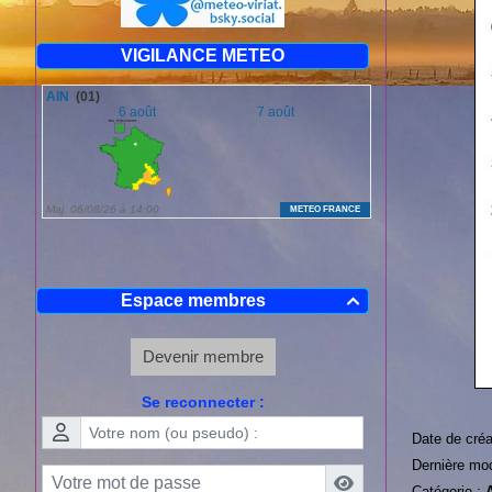
VIGILANCE METEO
Espace membres

Devenir membre
Se reconnecter :
Date de créa
Dernière mod
Catégorie :