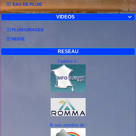
EAU DE PLUIE
VIDEOS

PLUIE/ORAGES
NEIGE
RESEAU
J'adhère à :
Je suis mem
bre de :