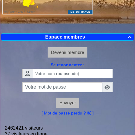
Espace membres

Devenir membre
Se reconnecter :
Envoyer
[ Mot de passe perdu ?
]
2462421 visiteurs
37 visiteurs en ligne