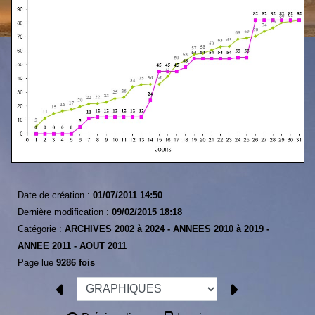
Date de création :
01/07/2011 14:50
Dernière modification :
09/02/2015 18:18
Catégorie :
ARCHIVES 2002 à 2024 -
ANNEES 2010 à 2019 -
ANNEE 2011 -
AOUT 2011
Page lue
9286 fois