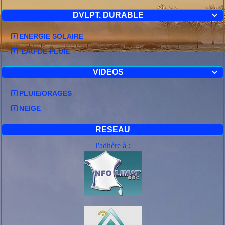
DVLPT. DURABLE

ENERGIE SOLAIRE
EAU DE PLUIE
VIDEOS

PLUIE/ORAGES
NEIGE
RESEAU
J'adhère à :