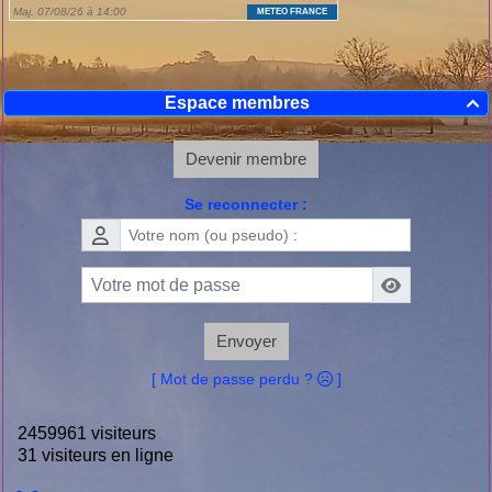
Espace membres

Devenir membre
Se reconnecter :
Envoyer
[ Mot de passe perdu ?
]
2459961 visiteurs
31 visiteurs en ligne