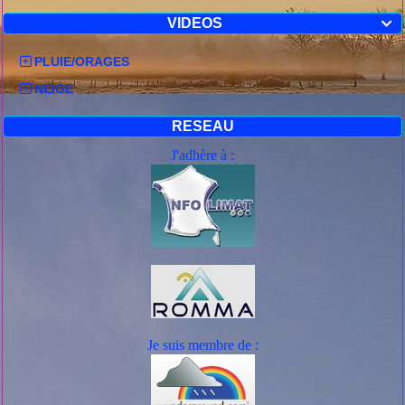
VIDEOS

PLUIE/ORAGES
NEIGE
RESEAU
J'adhère à :
Je suis mem
bre de :