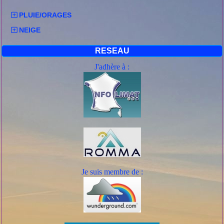
PLUIE/ORAGES
NEIGE
RESEAU
J'adhère à :
Je suis mem
bre de :