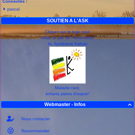
Connectés :
pascal
SOUTIEN A L'ASK
Cliquez sur le logo pour
visiter le site de l'Association
du Syndrome Kabuki
Maladie rare,
enfants pleins d'espoir!
Webmaster - Infos

Nous contacter
Recommander