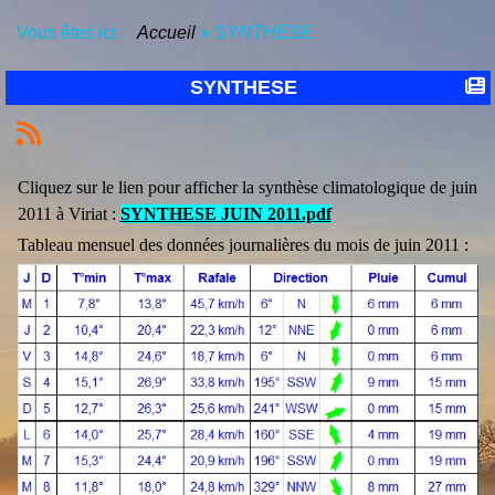
Vous êtes ici :
Accueil
»
SYNTHESE
SYNTHESE
Cliquez sur le lien pour afficher la synthèse climatologique de juin
2011 à Viriat :
SYNTHESE JUIN 2011.pdf
Tableau mensuel des données journalières du mois de juin 2011 :