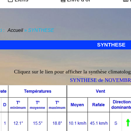
ci :
Accueil
»
SYNTHESE
SYNTHESE
Cliquez sur le lien pour afficher la synthèse climat
SYNTHESE de NOVEMBRE