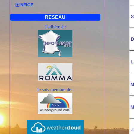
NEIGE
RESEAU
J'adhère à :
Je suis mem
bre de :