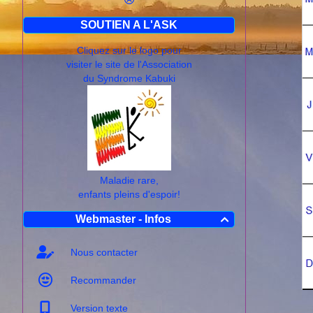
SOUTIEN A L'ASK
Cliquez sur le logo pour
visiter le site de l'Association
du Syndrome Kabuki
Maladie rare,
enfants pleins d'espoir!
Webmaster - Infos

Nous contacter
Recommander
Version texte