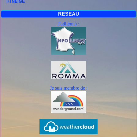
NEIGE
RESEAU
J'adhère à :
Je suis mem
bre de :