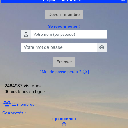

Devenir membre
Se reconnecter :
Envoyer
[ Mot de passe perdu ?
]
2464987 visiteurs
46 visiteurs en ligne
11 membres
Connectés :
( personne )