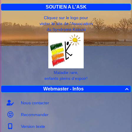
SOUTIEN A L'ASK
Cliquez sur le logo pour
visiter le site de l'Association
du Syndrome Kabuki
Maladie rare,
enfants pleins d'espoir!
Webmaster - Infos

Nous contacter
Recommander
Version texte