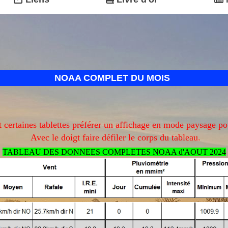
NOAA COMPLET DU MOIS
certaines tablettes préférer un affichage en mode paysage po
Avec le doigt faire défiler le corps du tableau.
TABLEAU DES DONNEES COMPLETES NOAA d'AOUT 2024