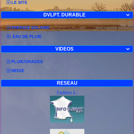
LE SITE
DVLPT. DURABLE

ENERGIE SOLAIRE
EAU DE PLUIE
VIDEOS

PLUIE/ORAGES
NEIGE
RESEAU
J'adhère à :