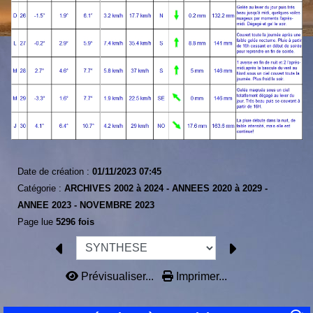
Date de création :
01/11/2023 07:45
Catégorie :
ARCHIVES 2002 à 2024 -
ANNEES 2020 à 2029 -
ANNEE 2023 -
NOVEMBRE 2023
Page lue
5296 fois
Prévisualiser...
Imprimer...