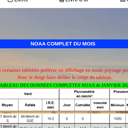
NOAA COMPLET DU MOIS
certaines tablettes préférer un affichage en mode paysage po
Avec le doigt faire défiler le corps du tableau.
ABLEAU DES DONNEES COMPLETES NOAA de JANVIER 20