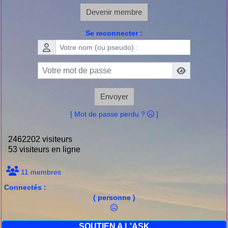
Devenir membre
Se reconnecter :
Envoyer
[ Mot de passe perdu ?
]
2462202 visiteurs
53 visiteurs en ligne
11 membres
Connectés :
( personne )
SOUTIEN A L'ASK