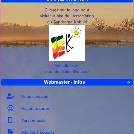
Cliquez sur le logo pour
visiter le site de l'Association
du Syndrome Kabuki
Maladie rare,
enfants pleins d'espoir!
Webmaster - Infos

Nous contacter
Recommander
Version texte
Mentions Légales