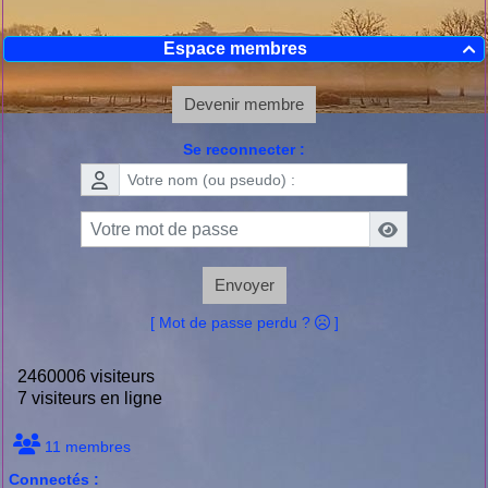
Espace membres

Devenir membre
Se reconnecter :
Envoyer
[ Mot de passe perdu ?
]
2460006 visiteurs
7 visiteurs en ligne
11 membres
Connectés :