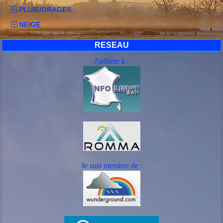
PLUIE/ORAGES
NEIGE
RESEAU
J'adhère à :
Je suis mem
bre de :