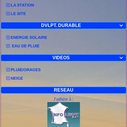
LA STATION
LE SITE
DVLPT. DURABLE

ENERGIE SOLAIRE
EAU DE PLUIE
VIDEOS

PLUIE/ORAGES
NEIGE
RESEAU
J'adhère à :