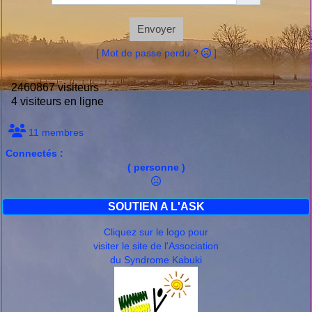
Envoyer
[ Mot de passe perdu ?
]
2460867 visiteurs
4 visiteurs en ligne
11 membres
Connectés :
( personne )
SOUTIEN A L'ASK
Cliquez sur le logo pour
visiter le site de l'Association
du Syndrome Kabuki