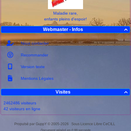
Maladie rare,
enfants pleins d'espoir!
Webmaster - Infos

Nous contacter
Recommander
Version texte
Mentions Légales
Visites

2462486 visiteurs
42 visiteurs en ligne
Propulsé par GuppY
© 2005-2026
Sous Licence Libre CeCILL
Document généré en 0.99 seconde