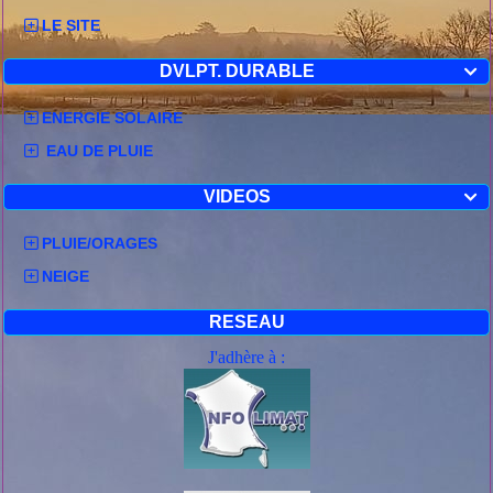
LE SITE
DVLPT. DURABLE

ENERGIE SOLAIRE
EAU DE PLUIE
VIDEOS

PLUIE/ORAGES
NEIGE
RESEAU
J'adhère à :