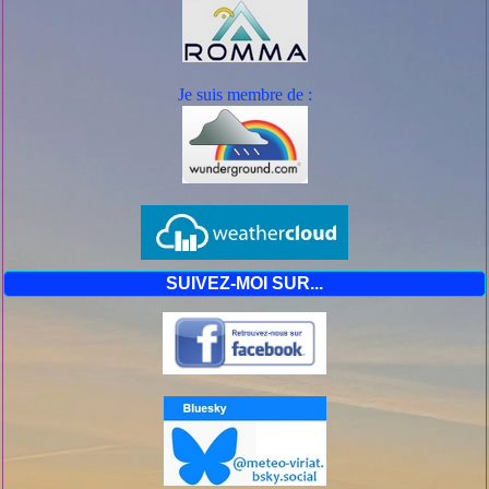
Je suis mem
bre de :
SUIVEZ-MOI SUR...