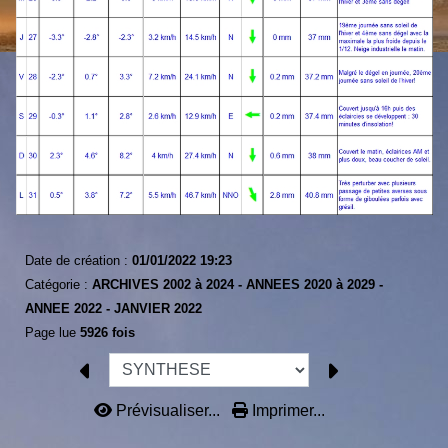
Date de création :
01/01/2022 19:23
Catégorie :
ARCHIVES 2002 à 2024 -
ANNEES 2020 à 2029 -
ANNEE 2022 -
JANVIER 2022
Page lue
5926 fois
Prévisualiser...
Imprimer...