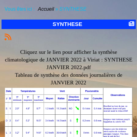
Vous êtes ici :
Accueil
»
SYNTHESE
SYNTHESE
Cliquez sur le lien pour afficher la synthèse
climatologique de JANVIER 2022 à Viriat :
SYNTHESE
JANVIER 2022.pdf
Tableau de synthèse des données journalières de
JANVIER 2022