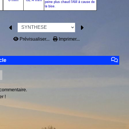
Prévisualiser...
Imprimer...
cle
 commentaire.
r !