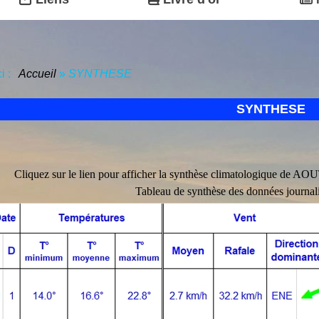
ci :
Accueil
»
SYNTHESE
SYNTHESE
Cliquez sur le lien pour afficher la synthèse climatologique de AOU
Tableau de synthèse des données journ