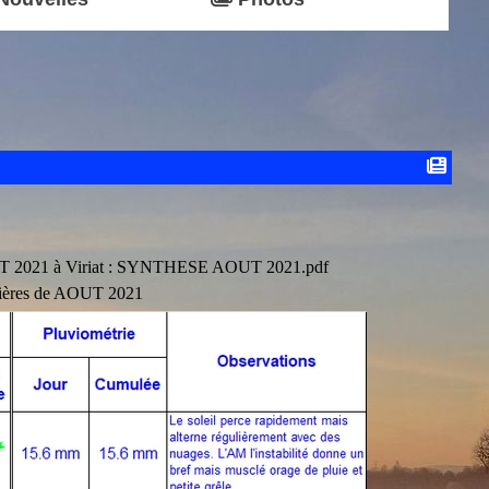
T 2021 à Viriat :
SYNTHESE AOUT 2021.pdf
alières de AOUT 2021