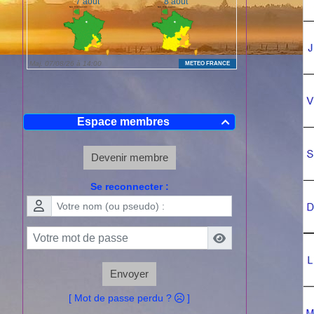
Espace membres

Devenir membre
Se reconnecter :
Envoyer
[ Mot de passe perdu ?
]