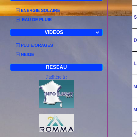
ENERGIE SOLAIRE
EAU DE PLUIE
VIDEOS

PLUIE/ORAGES
NEIGE
RESEAU
J'adhère à :