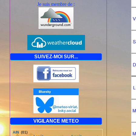
Je suis mem
bre de :
SUIVEZ-MOI SUR...
VIGILANCE METEO