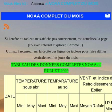
Vous êtes ici :
Accueil
»
NOAA COMPLET DU MOIS
NOAA COMPLET DU MOIS
Si l'entête du tableau ne s'affiche pas correctement, => actualisez la page
(F5 avec Internet Explorer, Chrome...).
Utilisez l'ascenseur sur la droite des lignes du tableau pour faire défiler
verticalement les jours du mois.
TABLEAU DES DONNEES COMPLETES NOAA de
JUILLET 2020
VENT et Indice 
TEMPERATURE
TEMPARATURE
Refroidissement
sous abri
au sol
Eolien
DATE
I.R.
Mini
Moy.
Maxi
Mini
Moy.
Maxi
Moyen
Rafale
Min