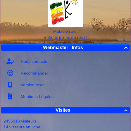
Maladie rare,
enfants pleins d'espoir!
Webmaster - Infos

Nous contacter
Recommander
Version texte
Mentions Légales
Visites

2456918 visiteurs
14 visiteurs en ligne