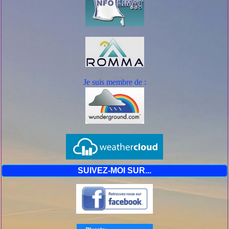
Je suis mem
bre de :
SUIVEZ-MOI SUR...