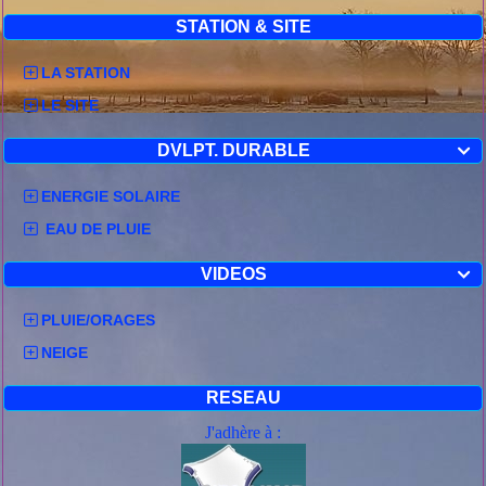
STATION & SITE
LA STATION
LE SITE
DVLPT. DURABLE

ENERGIE SOLAIRE
EAU DE PLUIE
VIDEOS

PLUIE/ORAGES
NEIGE
RESEAU
J'adhère à :