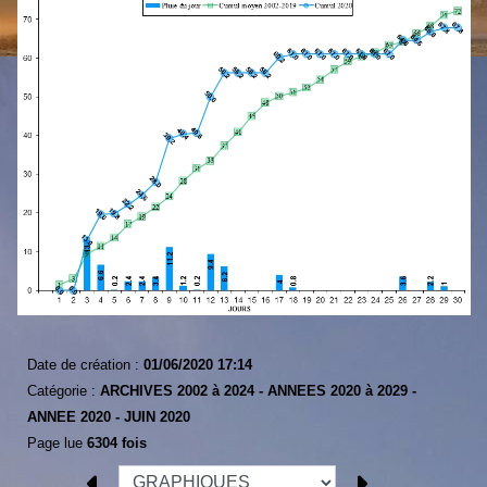
Date de création :
01/06/2020 17:14
Catégorie :
ARCHIVES 2002 à 2024 -
ANNEES 2020 à 2029 -
ANNEE 2020 -
JUIN 2020
Page lue
6304 fois