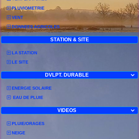
PLUVIOMETRIE
VENT
DONNEES AGRICOLES
STATION & SITE
LA STATION
LE SITE
DVLPT. DURABLE

ENERGIE SOLAIRE
EAU DE PLUIE
VIDEOS

PLUIE/ORAGES
NEIGE