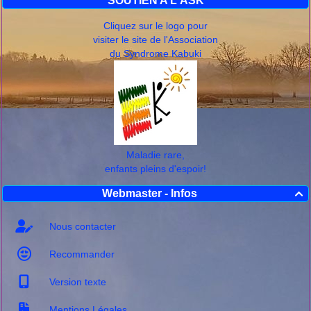
SOUTIEN A L'ASK
Cliquez sur le logo pour
visiter le site de l'Association
du Syndrome Kabuki
Maladie rare,
enfants pleins d'espoir!
Webmaster - Infos

Nous contacter
Recommander
Version texte
Mentions Légales