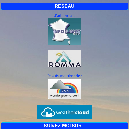
RESEAU
J'adhère à :
Je suis mem
bre de :
SUIVEZ-MOI SUR...