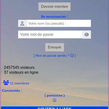
Devenir membre
Se reconnecter :
Envoyer
[ Mot de passe perdu ?
]
2457545 visiteurs
37 visiteurs en ligne
11 membres
Connectés :
( personne )