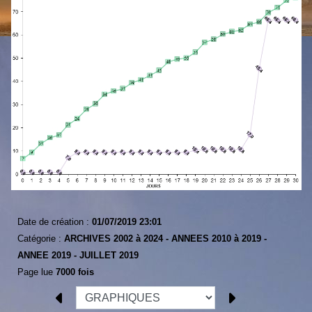
Date de création :
01/07/2019 23:01
Catégorie :
ARCHIVES 2002 à 2024 -
ANNEES 2010 à 2019 -
ANNEE 2019 -
JUILLET 2019
Page lue
7000 fois