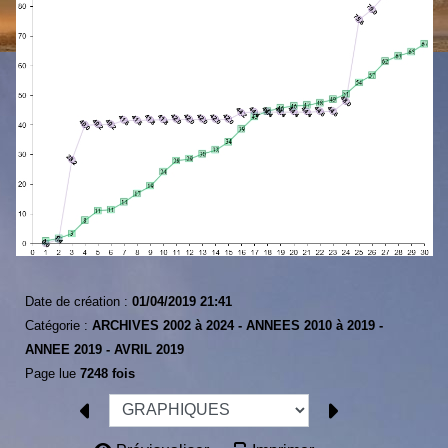
Date de création :
01/04/2019 21:41
Catégorie :
ARCHIVES 2002 à 2024 -
ANNEES 2010 à 2019 -
ANNEE 2019 -
AVRIL 2019
Page lue
7248 fois