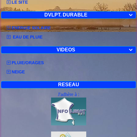
LE SITE
DVLPT. DURABLE

ENERGIE SOLAIRE
EAU DE PLUIE
VIDEOS

PLUIE/ORAGES
NEIGE
RESEAU
J'adhère à :