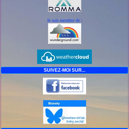
Je suis mem
bre de :
SUIVEZ-MOI SUR...