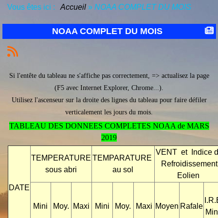
Vous êtes ici :
Accueil
»
NOAA COMPLET DU MOIS
NOAA COMPLET DU MOIS
Si l'entête du tableau ne s'affiche pas correctement, => actualisez la page
(F5 avec Internet Explorer, Chrome...).
Utilisez l'ascenseur sur la droite des lignes du tableau pour faire défiler
verticalement les jours du mois.
TABLEAU DES DONNEES COMPLETES NOAA de MARS
2019
VENT et Indice 
TEMPERATURE
TEMPARATURE
Refroidissement
sous abri
au sol
Eolien
DATE
I.R.
Mini
Moy.
Maxi
Mini
Moy.
Maxi
Moyen
Rafale
Min