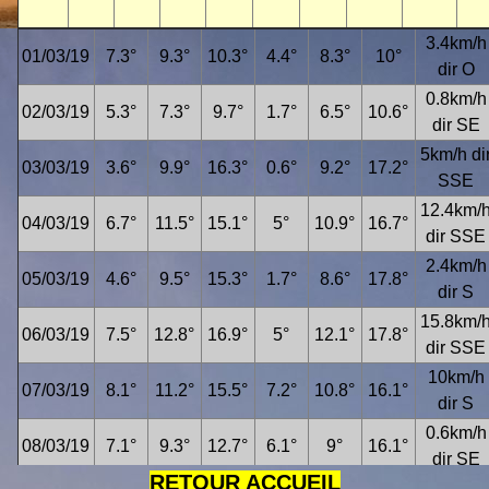
3.4km/h
01/03/19
7.3°
9.3°
10.3°
4.4°
8.3°
10°
dir O
0.8km/h
02/03/19
5.3°
7.3°
9.7°
1.7°
6.5°
10.6°
dir SE
5km/h di
03/03/19
3.6°
9.9°
16.3°
0.6°
9.2°
17.2°
SSE
12.4km/
04/03/19
6.7°
11.5°
15.1°
5°
10.9°
16.7°
dir SSE
2.4km/h
05/03/19
4.6°
9.5°
15.3°
1.7°
8.6°
17.8°
dir S
15.8km/
06/03/19
7.5°
12.8°
16.9°
5°
12.1°
17.8°
dir SSE
10km/h
07/03/19
8.1°
11.2°
15.5°
7.2°
10.8°
16.1°
dir S
0.6km/h
08/03/19
7.1°
9.3°
12.7°
6.1°
9°
16.1°
dir SE
RETOUR ACCUEIL
6km/h di