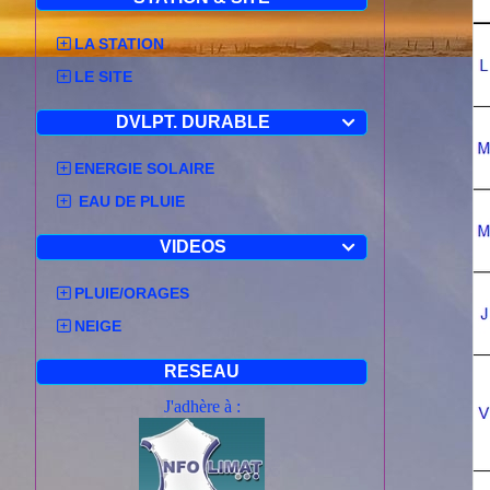
LA STATION
LE SITE
DVLPT. DURABLE

ENERGIE SOLAIRE
EAU DE PLUIE
VIDEOS

PLUIE/ORAGES
NEIGE
RESEAU
J'adhère à :