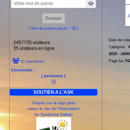
Envoyer
[ Mot de passe perdu ?
]
Date de créa
2457735 visiteurs
Catégorie :
35 visiteurs en ligne
2019 -
JANV
Page lue
742
11 membres
Connectés :
( personne )
SOUTIEN A L'ASK
Cliquez sur le logo pour
visiter le site de l'Association
du Syndrome Kabuki