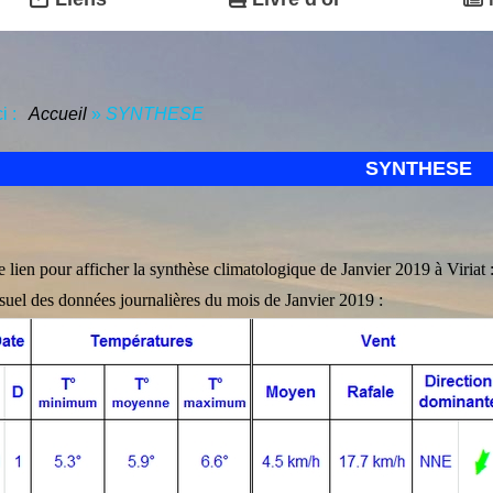
ci :
Accueil
»
SYNTHESE
SYNTHESE
e lien pour afficher la synthèse climatologique de Janvier 2019 à Viriat 
uel des données journalières du mois de Janvier 2019 :