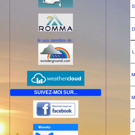
Je suis mem
bre de :
SUIVEZ-MOI SUR...