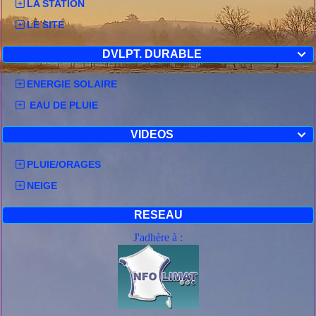
LA STATION
LE SITE
DVLPT. DURABLE

ENERGIE SOLAIRE
EAU DE PLUIE
VIDEOS

PLUIE/ORAGES
NEIGE
RESEAU
J'adhère à :