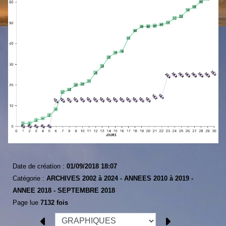
Date de création :
01/09/2018 18:07
Catégorie :
ARCHIVES 2002 à 2024 -
ANNEES 2010 à 2019 -
ANNEE 2018 -
SEPTEMBRE 2018
Page lue
7132 fois