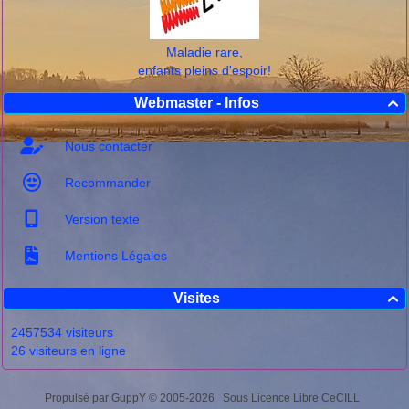
Maladie rare,
enfants pleins d'espoir!
Webmaster - Infos

Nous contacter
Recommander
Version texte
Mentions Légales
Visites

2457534 visiteurs
26 visiteurs en ligne
Propulsé par GuppY
© 2005-2026
Sous Licence Libre CeCILL