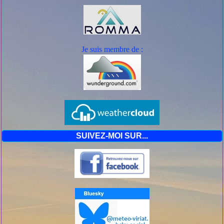
Je suis mem
bre de :
SUIVEZ-MOI SUR...