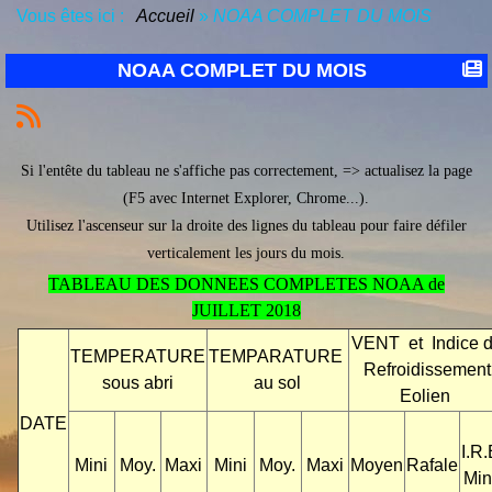
Vous êtes ici :
Accueil
»
NOAA COMPLET DU MOIS
NOAA COMPLET DU MOIS
Si l'entête du tableau ne s'affiche pas correctement, => actualisez la page
(F5 avec Internet Explorer, Chrome...).
Utilisez l'ascenseur sur la droite des lignes du tableau pour faire défiler
verticalement les jours du mois.
TABLEAU DES DONNEES COMPLETES NOAA de
JUILLET 2018
VENT et Indice 
TEMPERATURE
TEMPARATURE
Refroidissement
sous abri
au sol
Eolien
DATE
I.R.
Mini
Moy.
Maxi
Mini
Moy.
Maxi
Moyen
Rafale
Min