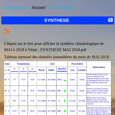
Vous êtes ici :
Accueil
»
SYNTHESE
SYNTHESE
Cliquez sur le lien pour afficher la synthèse climatologique de
MAI à 2018 à Viriat :
SYNTHESE MAI 2018.pdf
Tableau mensuel des données journalières du mois de MAI 2018 :