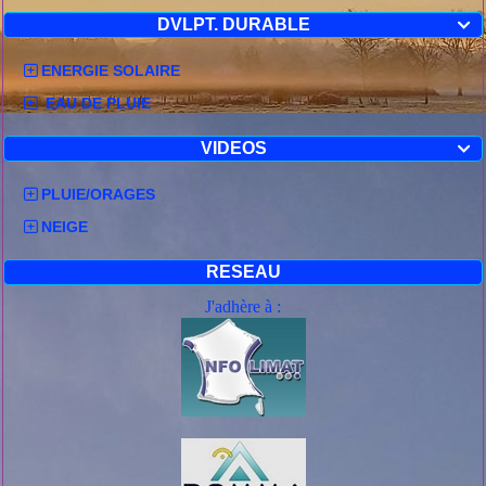
DVLPT. DURABLE

ENERGIE SOLAIRE
EAU DE PLUIE
VIDEOS

PLUIE/ORAGES
NEIGE
RESEAU
J'adhère à :