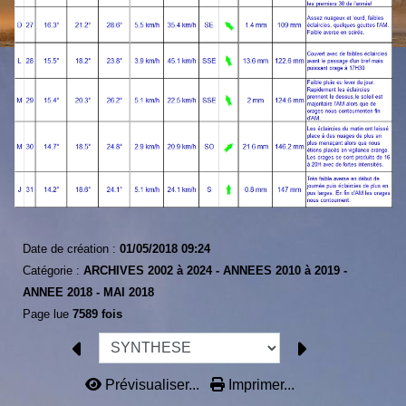
Date de création :
01/05/2018 09:24
Catégorie :
ARCHIVES 2002 à 2024 -
ANNEES 2010 à 2019 -
ANNEE 2018 -
MAI 2018
Page lue
7589 fois
Prévisualiser...
Imprimer...