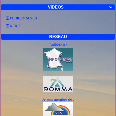
VIDEOS

PLUIE/ORAGES
NEIGE
RESEAU
J'adhère à :
Je suis mem
bre de :