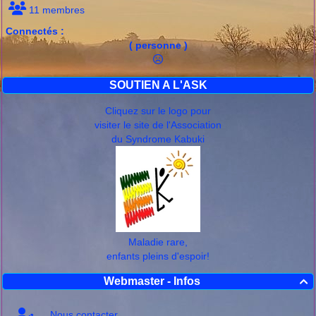
11 membres
Connectés :
( personne )
SOUTIEN A L'ASK
Cliquez sur le logo pour
visiter le site de l'Association
du Syndrome Kabuki
Maladie rare,
enfants pleins d'espoir!
Webmaster - Infos

Nous contacter