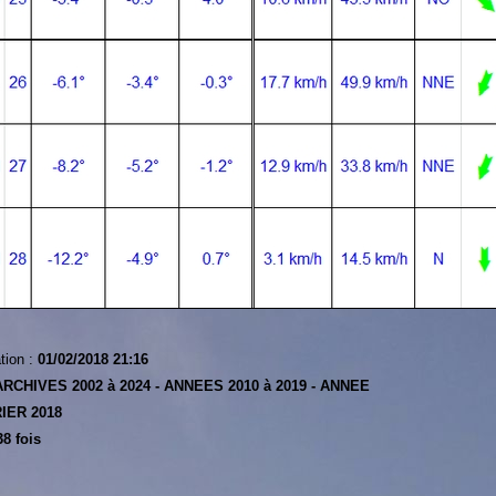
tion :
01/02/2018 21:16
ARCHIVES 2002 à 2024 -
ANNEES 2010 à 2019 -
ANNEE
IER 2018
8 fois