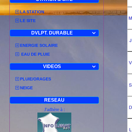
LA STATION
LE SITE
DVLPT. DURABLE

ENERGIE SOLAIRE
EAU DE PLUIE
VIDEOS

PLUIE/ORAGES
NEIGE
RESEAU
J'adhère à :