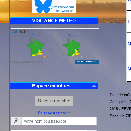
VIGILANCE METEO
Espace membres

Date de créa
Devenir membre
Catégorie :
2018 -
FEVR
Se reconnecter :
Page lue
783