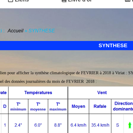
ci :
Accueil
»
SYNTHESE
SYNTHESE
 lien pour afficher la synthèse climatologique de FEVRIER à 2018 à Viriat :
SY
el des données journalières du mois de FEVRIER 2018 :