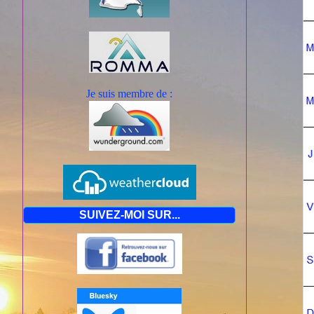
Je suis mem
bre de :
SUIVEZ-MOI SUR...