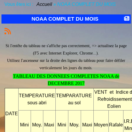
Vous êtes ici :
Accueil
»
NOAA COMPLET DU MOIS
NOAA COMPLET DU MOIS
Si l'entête du tableau ne s'affiche pas correctement, => actualisez la page
(F5 avec Internet Explorer, Chrome...).
Utilisez l'ascenseur sur la droite des lignes du tableau pour faire défiler
verticalement les jours du mois.
TABLEAU DES DONNEES COMPLETES NOAA de
DECEMBRE 2017
VENT et Indice 
TEMPERATURE
TEMPARATURE
Refroidissement
sous abri
au sol
Eolien
DATE
I.R.
Mini
Moy.
Maxi
Mini
Moy.
Maxi
Moyen
Rafale
Min