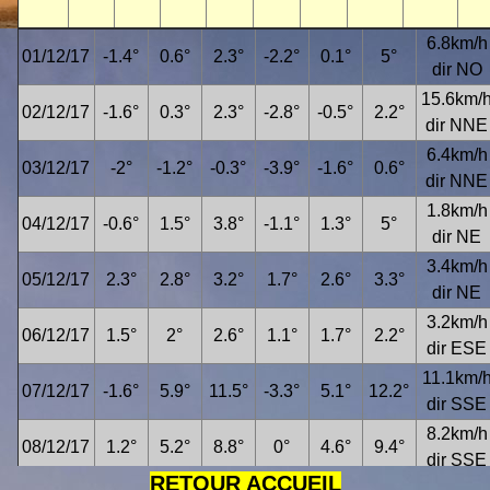
6.8km/h
01/12/17
-1.4°
0.6°
2.3°
-2.2°
0.1°
5°
dir NO
15.6km/
02/12/17
-1.6°
0.3°
2.3°
-2.8°
-0.5°
2.2°
dir NNE
6.4km/h
03/12/17
-2°
-1.2°
-0.3°
-3.9°
-1.6°
0.6°
dir NNE
1.8km/h
04/12/17
-0.6°
1.5°
3.8°
-1.1°
1.3°
5°
dir NE
3.4km/h
05/12/17
2.3°
2.8°
3.2°
1.7°
2.6°
3.3°
dir NE
3.2km/h
06/12/17
1.5°
2°
2.6°
1.1°
1.7°
2.2°
dir ESE
11.1km/
07/12/17
-1.6°
5.9°
11.5°
-3.3°
5.1°
12.2°
dir SSE
8.2km/h
08/12/17
1.2°
5.2°
8.8°
0°
4.6°
9.4°
dir SSE
RETOUR ACCUEIL
3.5km/h