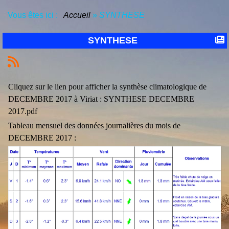
Vous êtes ici :
Accueil
»
SYNTHESE
SYNTHESE
Cliquez sur le lien pour afficher la synthèse climatologique de
DECEMBRE 2017 à Viriat :
SYNTHESE DECEMBRE
2017.pdf
Tableau mensuel des données journalières du mois de
DECEMBRE 2017 :