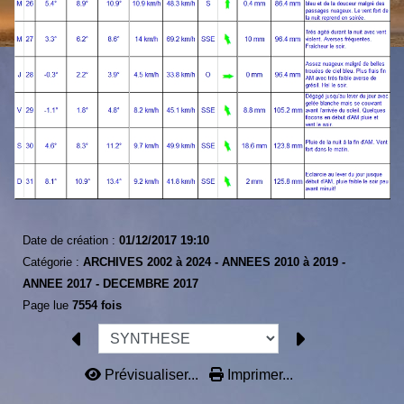
Date de création :
01/12/2017 19:10
Catégorie :
ARCHIVES 2002 à 2024 -
ANNEES 2010 à 2019 -
ANNEE 2017 -
DECEMBRE 2017
Page lue
7554 fois
Prévisualiser...
Imprimer...