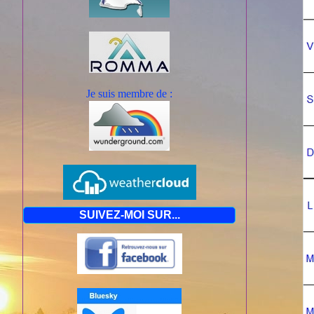
Je suis mem
bre de :
SUIVEZ-MOI SUR...