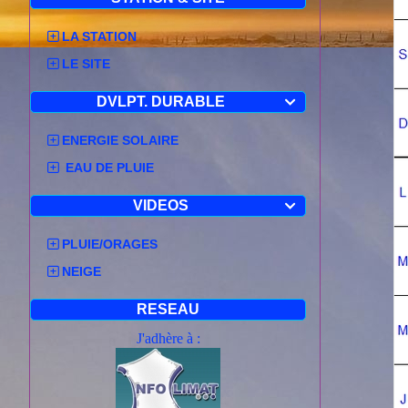
LA STATION
LE SITE
DVLPT. DURABLE

ENERGIE SOLAIRE
EAU DE PLUIE
VIDEOS

PLUIE/ORAGES
NEIGE
RESEAU
J'adhère à :