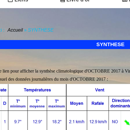
ci :
Accueil
»
SYNTHESE
SYNTHESE
le lien pour afficher la synthèse climatologique d'OCTOBRE 2017 à Vir
suel des données journalières du mois d'OCTOBRE 2017 :