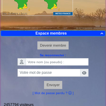
Espace membres

Devenir membre
Se reconnecter :
Envoyer
[ Mot de passe perdu ?
]
2457794 visiteurs