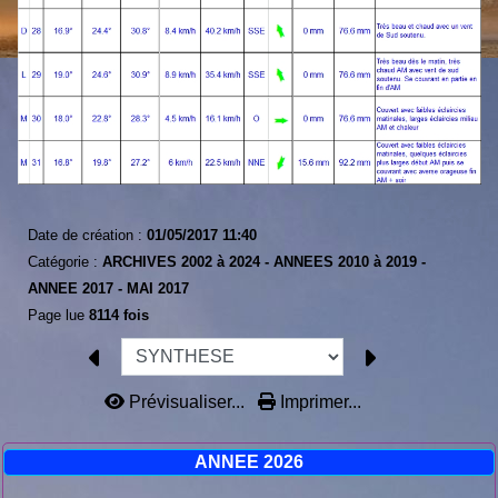
Date de création :
01/05/2017 11:40
Catégorie :
ARCHIVES 2002 à 2024 -
ANNEES 2010 à 2019 -
ANNEE 2017 -
MAI 2017
Page lue
8114 fois
Prévisualiser...
Imprimer...
ANNEE 2026