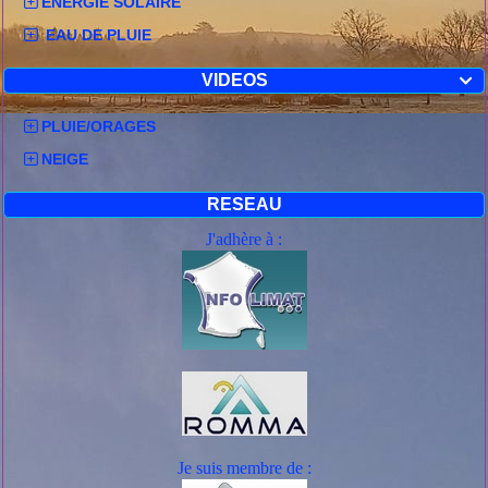
ENERGIE SOLAIRE
EAU DE PLUIE
VIDEOS

PLUIE/ORAGES
NEIGE
RESEAU
J'adhère à :
Je suis mem
bre de :