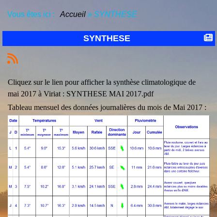
Vous êtes ici :
Accueil
»
SYNTHESE
SYNTHESE
Cliquez sur le lien pour afficher la synthèse climatologique de
mai 2017 à Viriat :
SYNTHESE MAI 2017.pdf
Tableau mensuel des données journalières du mois de Mai 2017 :