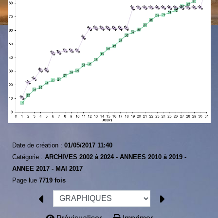
Date de création :
01/05/2017 11:40
Catégorie :
ARCHIVES 2002 à 2024 -
ANNEES 2010 à 2019 -
ANNEE 2017 -
MAI 2017
Page lue
7719 fois