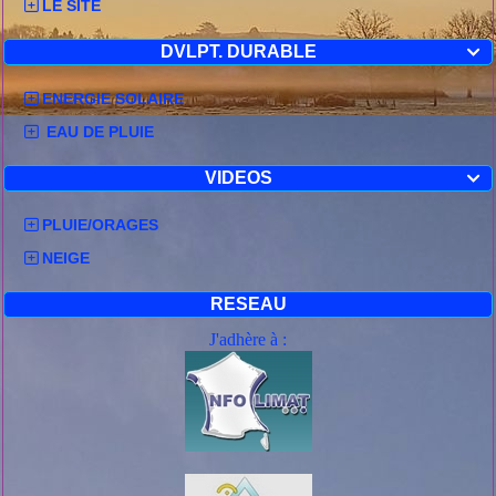
LE SITE
DVLPT. DURABLE

ENERGIE SOLAIRE
EAU DE PLUIE
VIDEOS

PLUIE/ORAGES
NEIGE
RESEAU
J'adhère à :