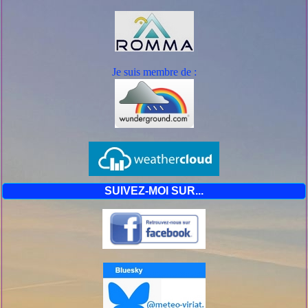
Je suis mem
bre de :
SUIVEZ-MOI SUR...