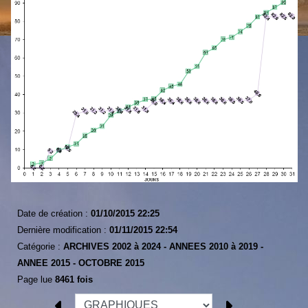
Date de création :
01/10/2015 22:25
Dernière modification :
01/11/2015 22:54
Catégorie :
ARCHIVES 2002 à 2024 -
ANNEES 2010 à 2019 -
ANNEE 2015 -
OCTOBRE 2015
Page lue
8461 fois