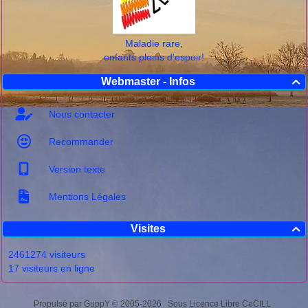
Maladie rare,
enfants pleins d'espoir!
Webmaster - Infos

Nous contacter
Recommander
Version texte
Mentions Légales
Visites

2461274 visiteurs
17 visiteurs en ligne
Propulsé par GuppY
© 2005-2026
Sous Licence Libre CeCILL