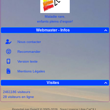
Maladie rare,
enfants pleins d'espoir!
Webmaster - Infos

Nous contacter
Recommander
Version texte
Mentions Légales
Visites

2461186 visiteurs
28 visiteurs en ligne
Propulsé par GuppY
© 2005-2026
Sous Licence Libre CeCILL