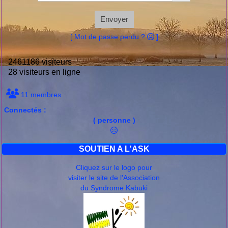
Envoyer
[ Mot de passe perdu ?
]
2461186 visiteurs
28 visiteurs en ligne
11 membres
Connectés :
( personne )
SOUTIEN A L'ASK
Cliquez sur le logo pour
visiter le site de l'Association
du Syndrome Kabuki