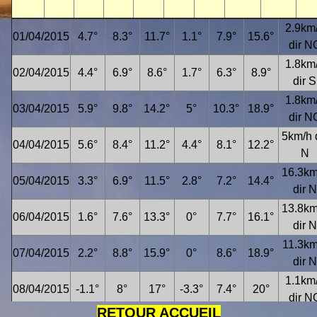
2.9km
01/04/2015
4.7°
8.3°
11.7°
1.1°
7.9°
15.6°
dir N
1.8km
02/04/2015
4.4°
6.9°
8.6°
1.7°
6.3°
8.9°
dir S
1.8km
03/04/2015
5.9°
9.8°
14.2°
5°
10.3°
18.9°
dir N
5km/h 
04/04/2015
5.6°
8.4°
11.2°
4.4°
8.1°
12.2°
N
16.3km
05/04/2015
3.3°
6.9°
11.5°
2.8°
7.2°
14.4°
dir N
13.8km
06/04/2015
1.6°
7.6°
13.3°
0°
7.7°
16.1°
dir N
11.3km
07/04/2015
2.2°
8.8°
15.9°
0°
8.6°
18.9°
dir N
1.1km
08/04/2015
-1.1°
8°
17°
-3.3°
7.4°
20°
dir N
RETOUR ACCUEIL
3.4km