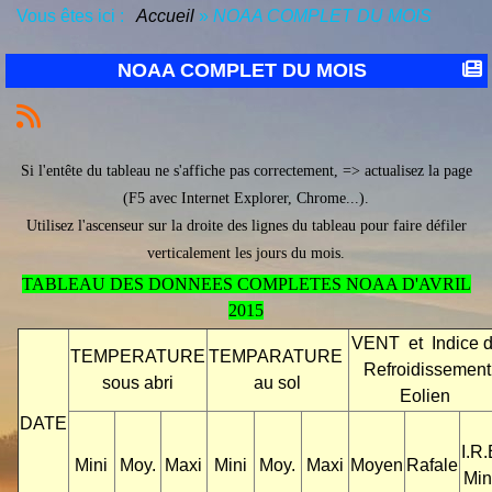
Vous êtes ici :
Accueil
»
NOAA COMPLET DU MOIS
NOAA COMPLET DU MOIS
Si l'entête du tableau ne s'affiche pas correctement, => actualisez la page
(F5 avec Internet Explorer, Chrome...).
Utilisez l'ascenseur sur la droite des lignes du tableau pour faire défiler
verticalement les jours du mois.
TABLEAU DES DONNEES COMPLETES NOAA D'AVRIL
2015
VENT et Indice 
TEMPERATURE
TEMPARATURE
Refroidissement
sous abri
au sol
Eolien
DATE
I.R.
Mini
Moy.
Maxi
Mini
Moy.
Maxi
Moyen
Rafale
Min